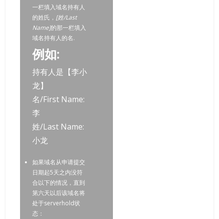
一栏填入域名持有人
的姓氏，
[姓/Last
Name]
的那一栏填入
域名持有人的名.
例如:
持有人是【李小
龙】
名/First Name:
李
姓/Last Name:
小龙
如果域名从申请提交
日期起5天之内没符
合以下的情况，直到
第六天以后该域名将
处于serverhold状
态：