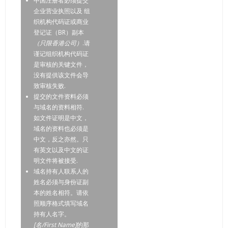
中国注册者必须提交
企业营业执照以及 组
织机构代码证或商业
登记证（BR）副本
（只限香港公司）
.请
谨记组织机构代码证
是审核的关键文件，
没有提供该文件会导
致审核失败.
提交的文件资料必须
与域名的资料相符.
如文件证明是中文，
域名的资料也必须是
中文，反之亦然。只
有英文以及中文的证
明文件将被接受.
域名持有人联系人的
姓名必须与身份证副
本的姓名相符。请依
照顺序格式填写域名
持有人名字。
[名/First Name]
的那