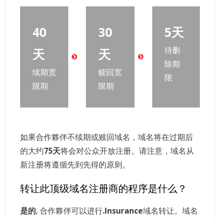
40
30
5天
待删
天
天
除期
续期宽
赎回宽
限
限期
限期
如果合作夥伴不续期或赎回域名，域名将在过期后
的大约
75天
将会对公众开放注册。请注意，域名从
新注册将遵循先到先得的原则。
转让此顶级域名注册商的程序是什么？
是的
, 合作夥伴可以进行
.Insurance
域名转让。域名