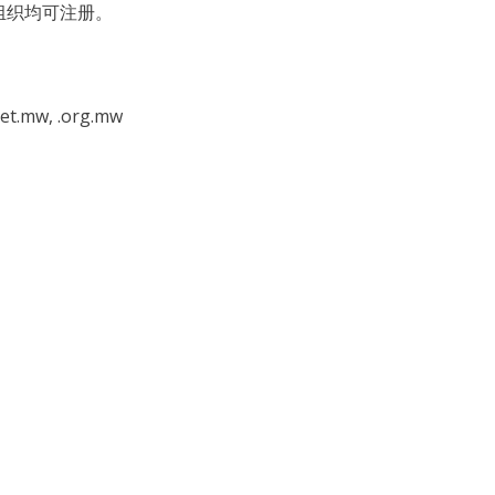
组织均可注册。
net.mw, .org.mw