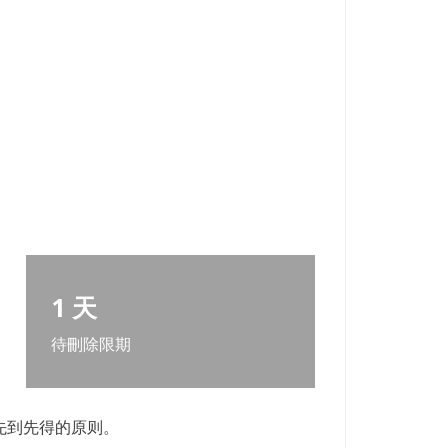
1 天
待刪除限期
先到先得的原则。