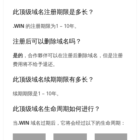
此顶级域名注册期限是多长？
.WIN
的注册期限为1 – 10年。
注册后可以删除域名吗？
是的
，合作夥伴可以在注册后删除域名，但是注册
费用将不给予退还。
此顶级域名续期期限有多长？
续期期限是1 – 10年。
此顶级域名生命周期如何进行？
当
.WIN
域名过期后，它将会经过以下的生命周期：