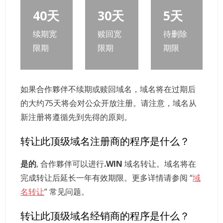
40天
30天
5天
续期宽
赎回宽
待删除
限期
限期
期限
如果合作夥伴不续期或赎回域名，域名将在过期后
的大约75天将会对公众开放注册。请注意，域名从
新注册将遵循先到先得的原则。
转让此顶级域名注册商的程序是什么？
是的
, 合作夥伴可以进行
.WIN
域名转让。域名将在
完成转让后延长一年有效期限。更多详情请参阅 “
域
名转让
” 常见问题。
转让此顶级域名经销商的程序是什么？