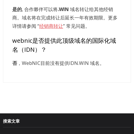
是的
, 合作夥伴可以将
.WIN
域名转让给其他经销
商。域名将在完成转让后延长一年有效期限。更多
详情请参阅 “
经销商转让
” 常见问题。
webnic是否提供此顶级域名的国际化域
名（IDN）？
否
，WebNIC目前没有提供IDN.WIN 域名。
搜索文章