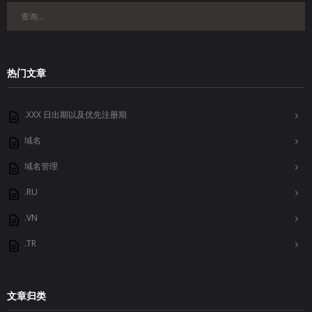
热门文章
.XXX 日出期以及优先注册期
域名
域名管理
.RU
.VN
.TR
文章归类