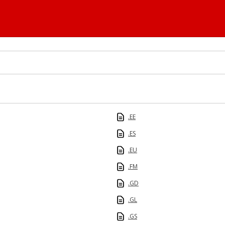
.EE
.ES
.EU
.FM
.GD
.GL
.GS