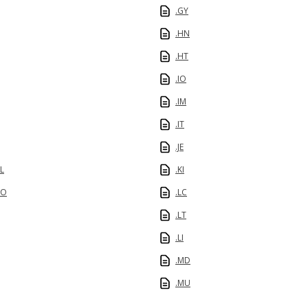
.GY
.HN
.HT
.IO
.IM
.IT
.JE
L
.KI
NO
.LC
.LT
.LI
.MD
.MU