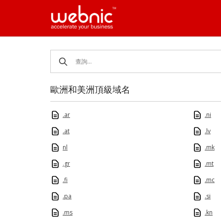
Skip
to
content
歐洲和美洲頂級域名
.ar
.ni
.at
.lv
nl
.mk
.gr
.mt
.fi
.mc
.pa
.si
.ms
.kn