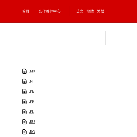
首頁
合作夥伴中心
英文
簡體
繁體
.MX
.NF
.PE
.PR
.PL
.RU
.RO