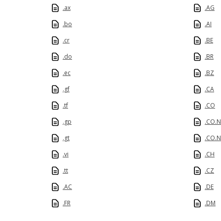
.ax
.AG
.bo
.AI
.cr
.BE
.do
.BR
.ec
.BZ
.gf
.CA
.tf
.CO
.gp
.CO.N
.gt
.CO.
.vi
.CH
.tt
.CZ
.AC
.DE
.FR
.DM