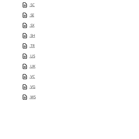
.SC
.SE
.SX
.SH
.TR
.US
.UK
.VC
.VG
.WS